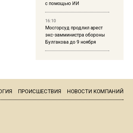
с помощью ИИ
16:10
Мосгорсуд продлил арест
экс-замминистра обороны
Булгакова до 9 ноября
13:50
Дима Билан ответил на
критику концерта в Москве
ОГИЯ
ПРОИСШЕСТВИЯ
НОВОСТИ КОМПАНИЙ
16:19
Москву и область накрыла
гроза с ливнем и ветром
16:58
В Москве 2 августа