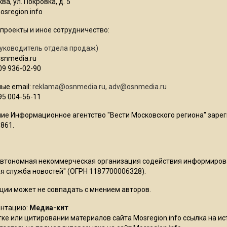
ва, ул. Покровка, д. 5
sregion.info
проекты и иное сотрудничество:
уководитель отдела продаж)
osnmedia.ru
09 936-02-90
ые email:
reklama@osnmedia.ru
,
adv@osnmedia.ru
95 004-56-11
ие Информационное агентство "Вести Московского региона" зарег
861.
Автономная некоммерческая организация содействия информиро
 служба новостей" (ОГРН 1187700006328).
ции может не совпадать с мнением авторов.
ентацию:
Медиа-кит
ке или цитировании материалов сайта Mosregion.info ссылка на и