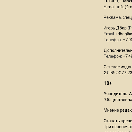
101000, г. Моск
E-mail:
info@mo
Реклама, спец
Игорь Дбар
(Р
Email:
i.dbar@
Телефон:
+7 9
Дополнительн
Телефон:
+7 4
Сетевое издан
ЭЛ № ФС77-73
18+
Учредитель: 
"Общественная
Мнение редак
Скачать през
При перепечат