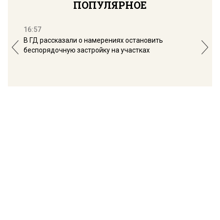
ПОПУЛЯРНОЕ
16:57
13:
В ГД рассказали о намерениях остановить
Соб
беспорядочную застройку на участках
пол