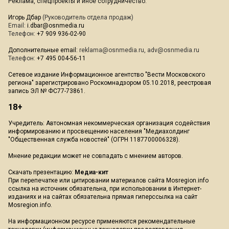
Реклама, спецпроекты и иное сотрудничество:
Игорь Дбар
(Руководитель отдела продаж)
Email:
i.dbar@osnmedia.ru
Телефон:
+7 909 936-02-90
Дополнительные email:
reklama@osnmedia.ru
,
adv@osnmedia.ru
Телефон:
+7 495 004-56-11
Сетевое издание Информационное агентство "Вести Московского
региона" зарегистрировано Роскомнадзором 05.10.2018, реестровая
запись ЭЛ № ФС77-73861.
18+
Учредитель: Автономная некоммерческая организация содействия
информированию и просвещению населения "Медиахолдинг
"Общественная служба новостей" (ОГРН 1187700006328).
Мнение редакции может не совпадать с мнением авторов.
Скачать презентацию:
Медиа-кит
При перепечатке или цитировании материалов сайта Mosregion.info
ссылка на источник обязательна, при использовании в Интернет-
изданиях и на сайтах обязательна прямая гиперссылка на сайт
Mosregion.info.
На информационном ресурсе применяются рекомендательные