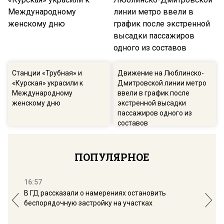
Станции «Трубная» и
Движение на Люблинско-
«Курская» украсили к
Дмитровской линии метро
Международному
ввели в график после
женскому дню
экстренной высадки
пассажиров одного из
составов
ПОПУЛЯРНОЕ
16:57
13:
В ГД рассказали о намерениях остановить
Соб
беспорядочную застройку на участках
пол