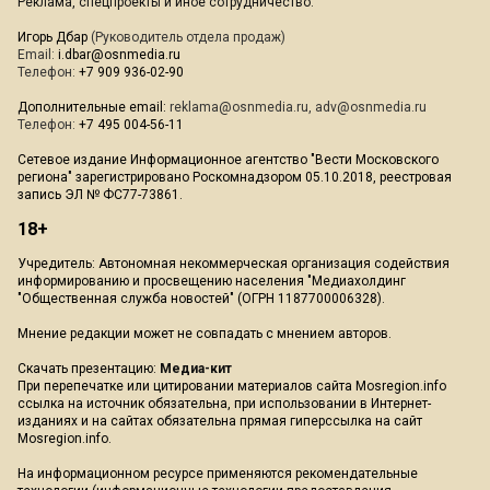
Реклама, спецпроекты и иное сотрудничество:
Игорь Дбар
(Руководитель отдела продаж)
Email:
i.dbar@osnmedia.ru
Телефон:
+7 909 936-02-90
Дополнительные email:
reklama@osnmedia.ru
,
adv@osnmedia.ru
Телефон:
+7 495 004-56-11
Сетевое издание Информационное агентство "Вести Московского
региона" зарегистрировано Роскомнадзором 05.10.2018, реестровая
запись ЭЛ № ФС77-73861.
18+
Учредитель: Автономная некоммерческая организация содействия
информированию и просвещению населения "Медиахолдинг
"Общественная служба новостей" (ОГРН 1187700006328).
Мнение редакции может не совпадать с мнением авторов.
Скачать презентацию:
Медиа-кит
При перепечатке или цитировании материалов сайта Mosregion.info
ссылка на источник обязательна, при использовании в Интернет-
изданиях и на сайтах обязательна прямая гиперссылка на сайт
Mosregion.info.
На информационном ресурсе применяются рекомендательные