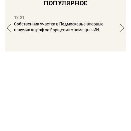
ПОПУЛЯРНОЕ
13:21
16:
Собственник участка в Подмосковье впервые
Мос
получил штраф за борщевик с помощью ИИ
обо