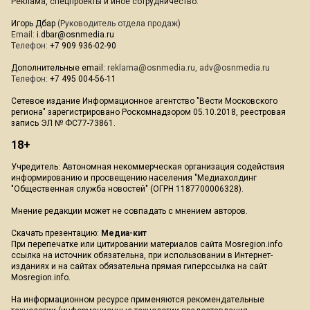
Реклама, спецпроекты и иное сотрудничество:
Игорь Дбар
(Руководитель отдела продаж)
Email:
i.dbar@osnmedia.ru
Телефон:
+7 909 936-02-90
Дополнительные email:
reklama@osnmedia.ru
,
adv@osnmedia.ru
Телефон:
+7 495 004-56-11
Сетевое издание Информационное агентство "Вести Московского
региона" зарегистрировано Роскомнадзором 05.10.2018, реестровая
запись ЭЛ № ФС77-73861.
18+
Учредитель: Автономная некоммерческая организация содействия
информированию и просвещению населения "Медиахолдинг
"Общественная служба новостей" (ОГРН 1187700006328).
Мнение редакции может не совпадать с мнением авторов.
Скачать презентацию:
Медиа-кит
При перепечатке или цитировании материалов сайта Mosregion.info
ссылка на источник обязательна, при использовании в Интернет-
изданиях и на сайтах обязательна прямая гиперссылка на сайт
Mosregion.info.
На информационном ресурсе применяются рекомендательные