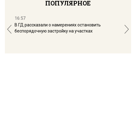
ПОПУЛЯРНОЕ
16:57
13:
В ГД рассказали о намерениях остановить
Соб
беспорядочную застройку на участках
пол