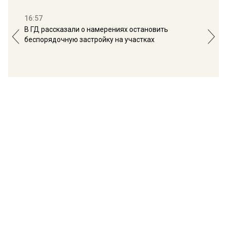
16:57
13:
В ГД рассказали о намерениях остановить
Соб
беспорядочную застройку на участках
пол