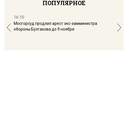
ПОПУЛЯРНОЕ
16:10
13:
Мосгорсуд продлил арест экс-замминистра
Дим
обороны Булгакова до 9 ноября