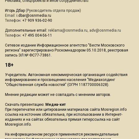
Реклама, спецпроекты и иное сотрудничество:
Игорь Дбар
(Руководитель отдела продаж)
Email:
i.dbar@osnmedia.ru
Телефон:
+7 909 936-02-90
Дополнительные email:
reklama@osnmedia.ru
,
adv@osnmedia.ru
Телефон:
+7 495 004-56-11
Сетевое издание Информационное агентство "Вести Московского
региона" зарегистрировано Роскомнадзором 05.10.2018, реестровая
запись ЭЛ № ФС77-73861.
18+
Учредитель: Автономная некоммерческая организация содействия
информированию и просвещению населения "Медиахолдинг
"Общественная служба новостей" (ОГРН 1187700006328).
Мнение редакции может не совпадать с мнением авторов.
Скачать презентацию:
Медиа-кит
При перепечатке или цитировании материалов сайта Mosregion.info
ссылка на источник обязательна, при использовании в Интернет-
изданиях и на сайтах обязательна прямая гиперссылка на сайт
Mosregion.info.
На информационном ресурсе применяются рекомендательные