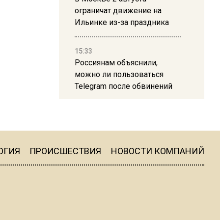
ограничат движение на
Ильинке из-за праздника
15:33
Россиянам объяснили,
можно ли пользоваться
Telegram после обвинений
против Дурова
22:24
На Москву обрушится до 17
литров дождя на
ОГИЯ
ПРОИСШЕСТВИЯ
НОВОСТИ КОМПАНИЙ
квадратный метр
13:50
Опубликовано видео с
Коломенского хлебозавода: