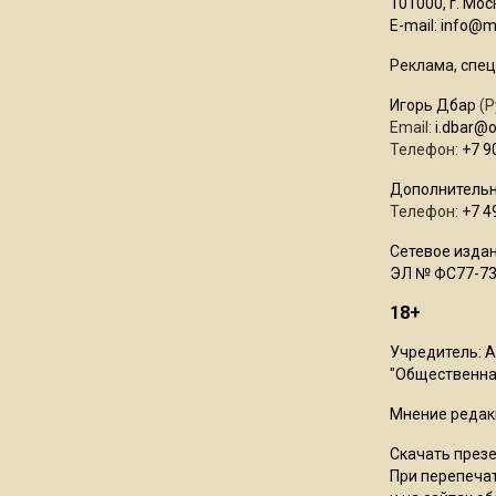
101000, г. Моск
E-mail:
info@mo
Реклама, спец
Игорь Дбар
(Р
Email:
i.dbar@
Телефон:
+7 9
Дополнительн
Телефон:
+7 4
Сетевое издан
ЭЛ № ФС77-73
18+
Учредитель: 
"Общественная
Мнение редак
Скачать през
При перепечат