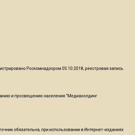
пиццы валяются на полу
16:53
Роман Терюшков назвал
причину банкротства
«Химок»
13:27
В Подмосковье прекратили
истрировано Роскомнадзором 05.10.2018, реестровая запись
гражданство 88 человек и
аннулировали 2600 ВНЖ
ванию и просвещению населения "Медиахолдинг
20:56
Сотрудники хлебозавода в
Балашихе массово
увольняются из-за жары в
цехах
сточник обязательна, при использовании в Интернет-изданиях