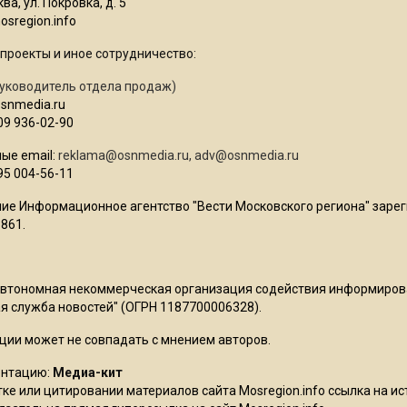
ва, ул. Покровка, д. 5
sregion.info
проекты и иное сотрудничество:
уководитель отдела продаж)
osnmedia.ru
09 936-02-90
ые email:
reklama@osnmedia.ru
,
adv@osnmedia.ru
95 004-56-11
ие Информационное агентство "Вести Московского региона" зарег
861.
Автономная некоммерческая организация содействия информиро
 служба новостей" (ОГРН 1187700006328).
ции может не совпадать с мнением авторов.
ентацию:
Медиа-кит
ке или цитировании материалов сайта Mosregion.info ссылка на и