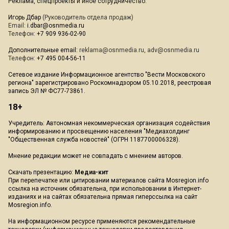
Реклама, спецпроекты и иное сотрудничество:
Игорь Дбар
(Руководитель отдела продаж)
Email:
i.dbar@osnmedia.ru
Телефон:
+7 909 936-02-90
Дополнительные email:
reklama@osnmedia.ru
,
adv@osnmedia.ru
Телефон:
+7 495 004-56-11
Сетевое издание Информационное агентство "Вести Московского
региона" зарегистрировано Роскомнадзором 05.10.2018, реестровая
запись ЭЛ № ФС77-73861.
18+
Учредитель: Автономная некоммерческая организация содействия
информированию и просвещению населения "Медиахолдинг
"Общественная служба новостей" (ОГРН 1187700006328).
Мнение редакции может не совпадать с мнением авторов.
Скачать презентацию:
Медиа-кит
При перепечатке или цитировании материалов сайта Mosregion.info
ссылка на источник обязательна, при использовании в Интернет-
изданиях и на сайтах обязательна прямая гиперссылка на сайт
Mosregion.info.
На информационном ресурсе применяются рекомендательные