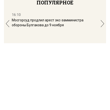
ПОПУЛЯРНОЕ
16:10
13:
Мосгорсуд продлил арест экс-замминистра
Дим
обороны Булгакова до 9 ноября