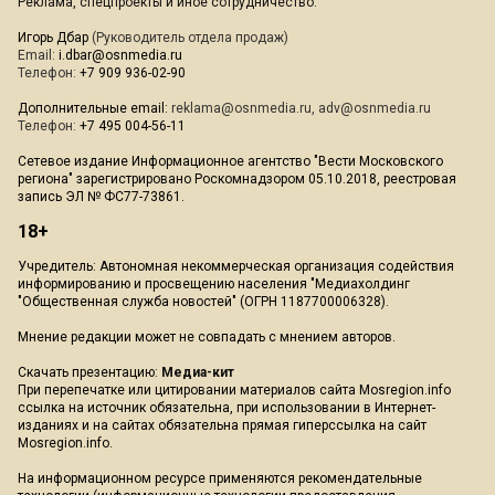
Реклама, спецпроекты и иное сотрудничество:
Игорь Дбар
(Руководитель отдела продаж)
Email:
i.dbar@osnmedia.ru
Телефон:
+7 909 936-02-90
Дополнительные email:
reklama@osnmedia.ru
,
adv@osnmedia.ru
Телефон:
+7 495 004-56-11
Сетевое издание Информационное агентство "Вести Московского
региона" зарегистрировано Роскомнадзором 05.10.2018, реестровая
запись ЭЛ № ФС77-73861.
18+
Учредитель: Автономная некоммерческая организация содействия
информированию и просвещению населения "Медиахолдинг
"Общественная служба новостей" (ОГРН 1187700006328).
Мнение редакции может не совпадать с мнением авторов.
Скачать презентацию:
Медиа-кит
При перепечатке или цитировании материалов сайта Mosregion.info
ссылка на источник обязательна, при использовании в Интернет-
изданиях и на сайтах обязательна прямая гиперссылка на сайт
Mosregion.info.
На информационном ресурсе применяются рекомендательные