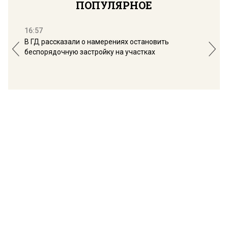
ПОПУЛЯРНОЕ
16:57
13:
В ГД рассказали о намерениях остановить
Соб
беспорядочную застройку на участках
пол