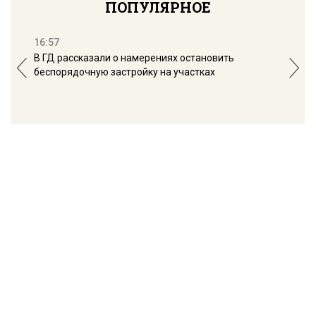
ПОПУЛЯРНОЕ
16:57
13:
В ГД рассказали о намерениях остановить
Соб
беспорядочную застройку на участках
пол