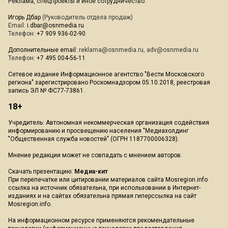
Реклама, спецпроекты и иное сотрудничество:
Игорь Дбар
(Руководитель отдела продаж)
Email:
i.dbar@osnmedia.ru
Телефон:
+7 909 936-02-90
Дополнительные email:
reklama@osnmedia.ru
,
adv@osnmedia.ru
Телефон:
+7 495 004-56-11
Сетевое издание Информационное агентство "Вести Московского
региона" зарегистрировано Роскомнадзором 05.10.2018, реестровая
запись ЭЛ № ФС77-73861.
18+
Учредитель: Автономная некоммерческая организация содействия
информированию и просвещению населения "Медиахолдинг
"Общественная служба новостей" (ОГРН 1187700006328).
Мнение редакции может не совпадать с мнением авторов.
Скачать презентацию:
Медиа-кит
При перепечатке или цитировании материалов сайта Mosregion.info
ссылка на источник обязательна, при использовании в Интернет-
изданиях и на сайтах обязательна прямая гиперссылка на сайт
Mosregion.info.
На информационном ресурсе применяются рекомендательные