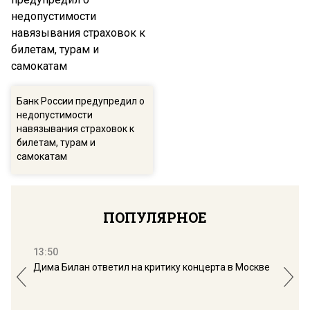
Банк России предупредил о
недопустимости
навязывания страховок к
билетам, турам и
самокатам
ПОПУЛЯРНОЕ
13:50
16:
Дима Билан ответил на критику концерта в Москве
Мос