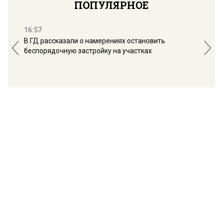
ПОПУЛЯРНОЕ
16:57
13:
В ГД рассказали о намерениях остановить
Соб
беспорядочную застройку на участках
пол