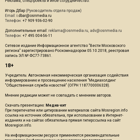
Реклама, спецпроекты и иное сотрудничество:
Игорь Дбар
(Руководитель отдела продаж)
Email:
i.dbar@osnmedia.ru
Телефон:
+7 909 936-02-90
Дополнительные email:
reklama@osnmedia.ru
,
adv@osnmedia.ru
Телефон:
+7 495 004-56-11
Сетевое издание Информационное агентство "Вести Московского
региона" зарегистрировано Роскомнадзором 05.10.2018, реестровая
запись ЭЛ № ФС77-73861.
18+
Учредитель: Автономная некоммерческая организация содействия
информированию и просвещению населения "Медиахолдинг
"Общественная служба новостей" (ОГРН 1187700006328).
Мнение редакции может не совпадать с мнением авторов.
Скачать презентацию:
Медиа-кит
При перепечатке или цитировании материалов сайта Mosregion.info
ссылка на источник обязательна, при использовании в Интернет-
изданиях и на сайтах обязательна прямая гиперссылка на сайт
Mosregion.info.
На информационном ресурсе применяются рекомендательные