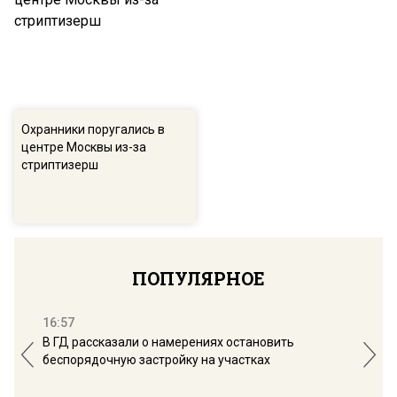
Охранники поругались в
центре Москвы из-за
стриптизерш
ПОПУЛЯРНОЕ
16:57
13:
В ГД рассказали о намерениях остановить
Соб
беспорядочную застройку на участках
пол