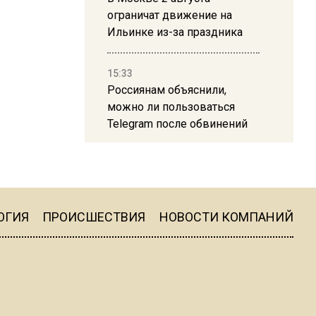
ограничат движение на
Ильинке из-за праздника
15:33
Россиянам объяснили,
можно ли пользоваться
Telegram после обвинений
против Дурова
22:24
На Москву обрушится до 17
литров дождя на
ОГИЯ
ПРОИСШЕСТВИЯ
НОВОСТИ КОМПАНИЙ
квадратный метр
13:50
Опубликовано видео с
Коломенского хлебозавода: