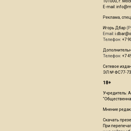
101000, г. Моск
E-mail:
info@mo
Реклама, спец
Игорь Дбар
(Р
Email:
i.dbar@
Телефон:
+7 9
Дополнительн
Телефон:
+7 4
Сетевое издан
ЭЛ № ФС77-73
18+
Учредитель: 
"Общественная
Мнение редак
Скачать през
При перепечат