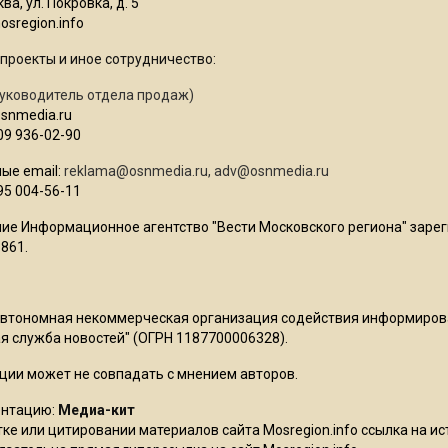
ва, ул. Покровка, д. 5
sregion.info
проекты и иное сотрудничество:
уководитель отдела продаж)
osnmedia.ru
09 936-02-90
ые email:
reklama@osnmedia.ru
,
adv@osnmedia.ru
95 004-56-11
ие Информационное агентство "Вести Московского региона" зарег
861.
Автономная некоммерческая организация содействия информиро
 служба новостей" (ОГРН 1187700006328).
ции может не совпадать с мнением авторов.
ентацию:
Медиа-кит
ке или цитировании материалов сайта Mosregion.info ссылка на и