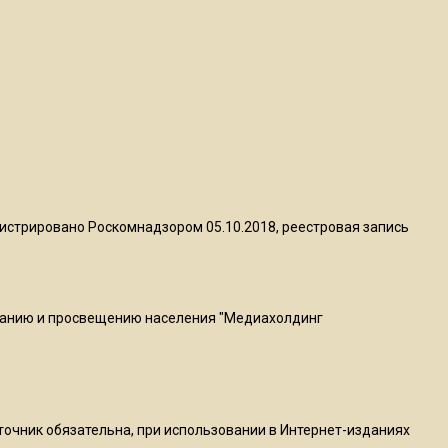
пиццы валяются на полу
16:53
Роман Терюшков назвал
причину банкротства
«Химок»
13:27
В Подмосковье прекратили
истрировано Роскомнадзором 05.10.2018, реестровая запись
гражданство 88 человек и
аннулировали 2600 ВНЖ
ванию и просвещению населения "Медиахолдинг
20:56
Сотрудники хлебозавода в
Балашихе массово
увольняются из-за жары в
цехах
сточник обязательна, при использовании в Интернет-изданиях