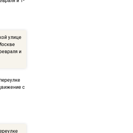
пиццы валяются на полу
16:53
Роман Терюшков назвал
причину банкротства
кой улице
«Химок»
Москве
февраля и
13:27
В Подмосковье прекратили
гражданство 88 человек и
аннулировали 2600 ВНЖ
20:56
Сотрудники хлебозавода в
Балашихе массово
увольняются из-за жары в
цехах
ереулке