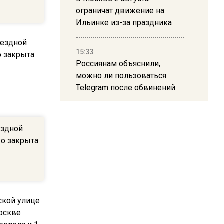
ограничат движение на
Ильинке из-за праздника
15:33
Россиянам объяснили,
можно ли пользоваться
Telegram после обвинений
против Дурова
ездной
22:24
во закрыта
На Москву обрушится до 17
литров дождя на
квадратный метр
13:50
Опубликовано видео с
Коломенского хлебозавода: