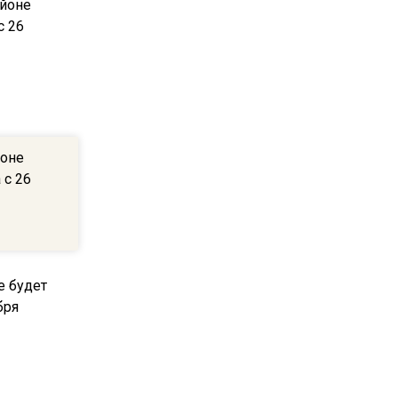
16:13
В Подмосковье с 3 августа
повысят тарифы на платные
парковки
14:34
Из-за ливня и грозы в
йоне
Москве могут отменить
 с 26
рейсы
14:48
В ОП предложили ввести
допвыплату для россиян
после 70 лет
17:17
Синоптик предупредила о
снеге в Норильске и Якутии