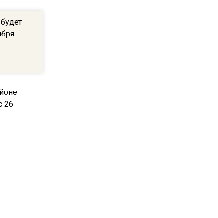
в середине лета
 будет
ября
16:28
В Подмосковье
определились наиболее
популярные подработки для
школьников
17:22
Родственники пациентов
смогут получать
медсправки с 1 сентября
13:31
йоне
Прокуратура Подмосковья
 с 26
выступила против запрета
проката электросамокатов