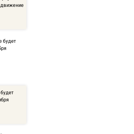
 движение
22:07
Резкое похолодание с
грозами придет в
Подмосковье 21 июля
18:05
Юрист Машаров объяснил,
как МРОТ влияет на
будущие пенсии
17:12
 будет
МЧС предупредило об
ября
опасности купания при
перепаде температуры в 10
градусов