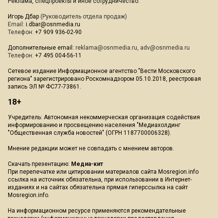
Реклама, спецпроекты и иное сотрудничество:
Игорь Дбар
(Руководитель отдела продаж)
Email:
i.dbar@osnmedia.ru
Телефон:
+7 909 936-02-90
Дополнительные email:
reklama@osnmedia.ru
,
adv@osnmedia.ru
Телефон:
+7 495 004-56-11
Сетевое издание Информационное агентство "Вести Московского
региона" зарегистрировано Роскомнадзором 05.10.2018, реестровая
запись ЭЛ № ФС77-73861.
18+
Учредитель: Автономная некоммерческая организация содействия
информированию и просвещению населения "Медиахолдинг
"Общественная служба новостей" (ОГРН 1187700006328).
Мнение редакции может не совпадать с мнением авторов.
Скачать презентацию:
Медиа-кит
При перепечатке или цитировании материалов сайта Mosregion.info
ссылка на источник обязательна, при использовании в Интернет-
изданиях и на сайтах обязательна прямая гиперссылка на сайт
Mosregion.info.
На информационном ресурсе применяются рекомендательные