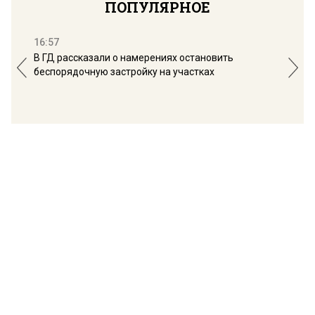
ПОПУЛЯРНОЕ
16:57
13:
В ГД рассказали о намерениях остановить
Соб
беспорядочную застройку на участках
пол