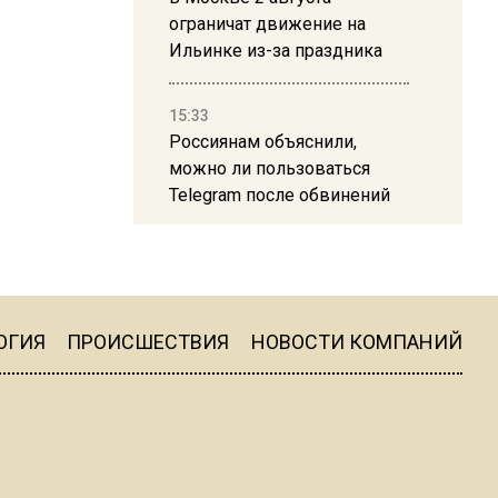
ограничат движение на
Ильинке из-за праздника
15:33
Россиянам объяснили,
можно ли пользоваться
Telegram после обвинений
против Дурова
22:24
На Москву обрушится до 17
литров дождя на
ОГИЯ
ПРОИСШЕСТВИЯ
НОВОСТИ КОМПАНИЙ
квадратный метр
13:50
Опубликовано видео с
Коломенского хлебозавода: