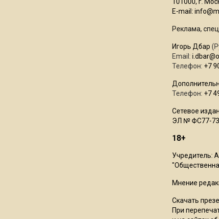
101000, г. Моск
E-mail:
info@mo
Реклама, спец
Игорь Дбар
(Р
Email:
i.dbar@
Телефон:
+7 9
Дополнительн
Телефон:
+7 4
Сетевое издан
ЭЛ № ФС77-73
18+
Учредитель: 
"Общественная
Мнение редак
Скачать през
При перепечат