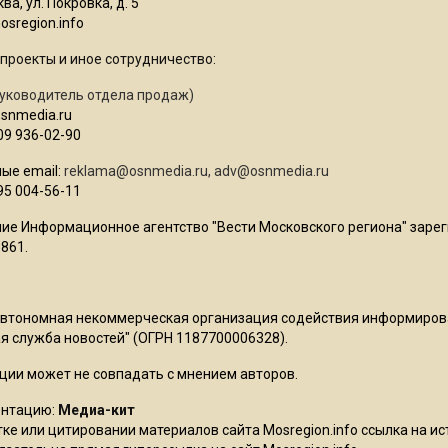
ва, ул. Покровка, д. 5
sregion.info
проекты и иное сотрудничество:
уководитель отдела продаж)
osnmedia.ru
09 936-02-90
ые email:
reklama@osnmedia.ru
,
adv@osnmedia.ru
95 004-56-11
ие Информационное агентство "Вести Московского региона" зарег
861.
Автономная некоммерческая организация содействия информиро
 служба новостей" (ОГРН 1187700006328).
ции может не совпадать с мнением авторов.
ентацию:
Медиа-кит
ке или цитировании материалов сайта Mosregion.info ссылка на и