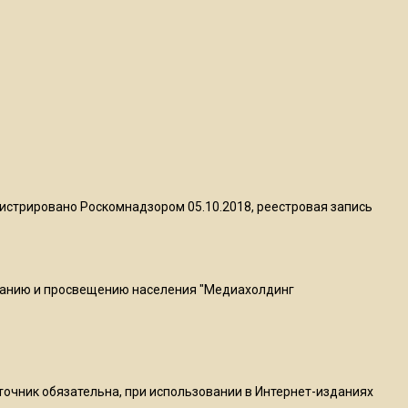
пиццы валяются на полу
16:53
Роман Терюшков назвал
причину банкротства
«Химок»
13:27
В Подмосковье прекратили
истрировано Роскомнадзором 05.10.2018, реестровая запись
гражданство 88 человек и
аннулировали 2600 ВНЖ
ванию и просвещению населения "Медиахолдинг
20:56
Сотрудники хлебозавода в
Балашихе массово
увольняются из-за жары в
цехах
сточник обязательна, при использовании в Интернет-изданиях