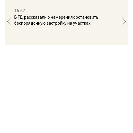
16:57
13:
В ГД рассказали о намерениях остановить
Соб
беспорядочную застройку на участках
пол