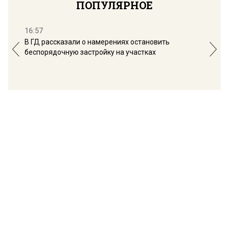
ПОПУЛЯРНОЕ
16:57
13:
В ГД рассказали о намерениях остановить
Соб
беспорядочную застройку на участках
пол