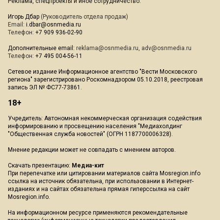
Реклама, спецпроекты и иное сотрудничество:
Игорь Дбар
(Руководитель отдела продаж)
Email:
i.dbar@osnmedia.ru
Телефон:
+7 909 936-02-90
Дополнительные email:
reklama@osnmedia.ru
,
adv@osnmedia.ru
Телефон:
+7 495 004-56-11
Сетевое издание Информационное агентство "Вести Московского
региона" зарегистрировано Роскомнадзором 05.10.2018, реестровая
запись ЭЛ № ФС77-73861.
18+
Учредитель: Автономная некоммерческая организация содействия
информированию и просвещению населения "Медиахолдинг
"Общественная служба новостей" (ОГРН 1187700006328).
Мнение редакции может не совпадать с мнением авторов.
Скачать презентацию:
Медиа-кит
При перепечатке или цитировании материалов сайта Mosregion.info
ссылка на источник обязательна, при использовании в Интернет-
изданиях и на сайтах обязательна прямая гиперссылка на сайт
Mosregion.info.
На информационном ресурсе применяются рекомендательные