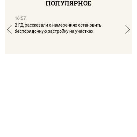
ПОПУЛЯРНОЕ
16:57
13:
В ГД рассказали о намерениях остановить
Соб
беспорядочную застройку на участках
пол