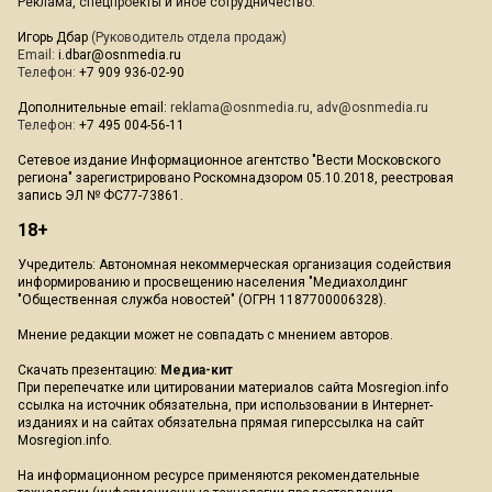
Реклама, спецпроекты и иное сотрудничество:
Игорь Дбар
(Руководитель отдела продаж)
Email:
i.dbar@osnmedia.ru
Телефон:
+7 909 936-02-90
Дополнительные email:
reklama@osnmedia.ru
,
adv@osnmedia.ru
Телефон:
+7 495 004-56-11
Сетевое издание Информационное агентство "Вести Московского
региона" зарегистрировано Роскомнадзором 05.10.2018, реестровая
запись ЭЛ № ФС77-73861.
18+
Учредитель: Автономная некоммерческая организация содействия
информированию и просвещению населения "Медиахолдинг
"Общественная служба новостей" (ОГРН 1187700006328).
Мнение редакции может не совпадать с мнением авторов.
Скачать презентацию:
Медиа-кит
При перепечатке или цитировании материалов сайта Mosregion.info
ссылка на источник обязательна, при использовании в Интернет-
изданиях и на сайтах обязательна прямая гиперссылка на сайт
Mosregion.info.
На информационном ресурсе применяются рекомендательные