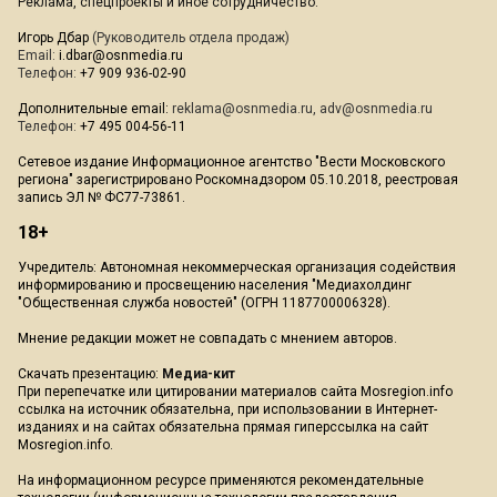
Реклама, спецпроекты и иное сотрудничество:
Игорь Дбар
(Руководитель отдела продаж)
Email:
i.dbar@osnmedia.ru
Телефон:
+7 909 936-02-90
Дополнительные email:
reklama@osnmedia.ru
,
adv@osnmedia.ru
Телефон:
+7 495 004-56-11
Сетевое издание Информационное агентство "Вести Московского
региона" зарегистрировано Роскомнадзором 05.10.2018, реестровая
запись ЭЛ № ФС77-73861.
18+
Учредитель: Автономная некоммерческая организация содействия
информированию и просвещению населения "Медиахолдинг
"Общественная служба новостей" (ОГРН 1187700006328).
Мнение редакции может не совпадать с мнением авторов.
Скачать презентацию:
Медиа-кит
При перепечатке или цитировании материалов сайта Mosregion.info
ссылка на источник обязательна, при использовании в Интернет-
изданиях и на сайтах обязательна прямая гиперссылка на сайт
Mosregion.info.
На информационном ресурсе применяются рекомендательные