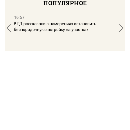
ПОПУЛЯРНОЕ
16:57
13:
В ГД рассказали о намерениях остановить
Соб
беспорядочную застройку на участках
пол