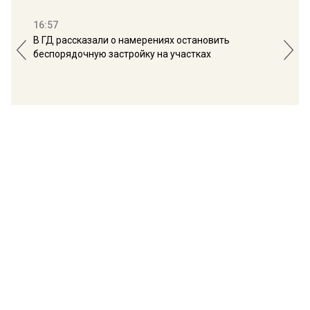
16:57
13:
В ГД рассказали о намерениях остановить
Соб
беспорядочную застройку на участках
пол