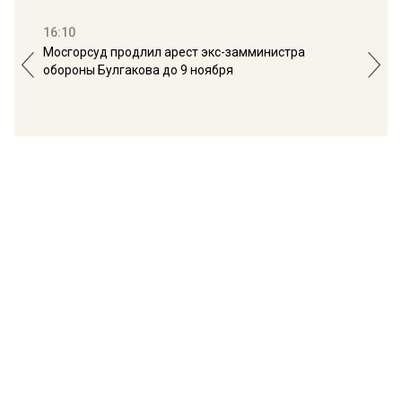
16:10
13:
Мосгорсуд продлил арест экс-замминистра
Дим
обороны Булгакова до 9 ноября