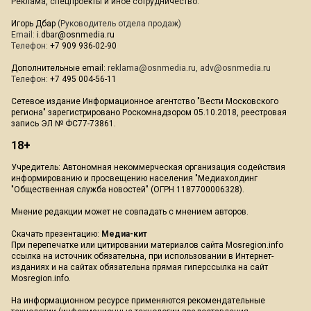
Реклама, спецпроекты и иное сотрудничество:
Игорь Дбар
(Руководитель отдела продаж)
Email:
i.dbar@osnmedia.ru
Телефон:
+7 909 936-02-90
Дополнительные email:
reklama@osnmedia.ru
,
adv@osnmedia.ru
Телефон:
+7 495 004-56-11
Сетевое издание Информационное агентство "Вести Московского
региона" зарегистрировано Роскомнадзором 05.10.2018, реестровая
запись ЭЛ № ФС77-73861.
18+
Учредитель: Автономная некоммерческая организация содействия
информированию и просвещению населения "Медиахолдинг
"Общественная служба новостей" (ОГРН 1187700006328).
Мнение редакции может не совпадать с мнением авторов.
Скачать презентацию:
Медиа-кит
При перепечатке или цитировании материалов сайта Mosregion.info
ссылка на источник обязательна, при использовании в Интернет-
изданиях и на сайтах обязательна прямая гиперссылка на сайт
Mosregion.info.
На информационном ресурсе применяются рекомендательные