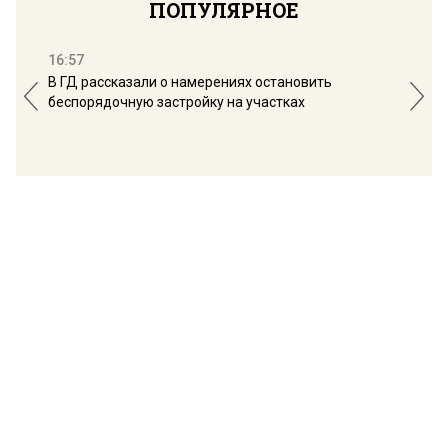
ПОПУЛЯРНОЕ
16:57
13:
В ГД рассказали о намерениях остановить
Соб
беспорядочную застройку на участках
пол