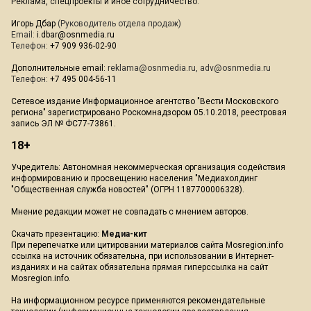
Реклама, спецпроекты и иное сотрудничество:
Игорь Дбар
(Руководитель отдела продаж)
Email:
i.dbar@osnmedia.ru
Телефон:
+7 909 936-02-90
Дополнительные email:
reklama@osnmedia.ru
,
adv@osnmedia.ru
Телефон:
+7 495 004-56-11
Сетевое издание Информационное агентство "Вести Московского
региона" зарегистрировано Роскомнадзором 05.10.2018, реестровая
запись ЭЛ № ФС77-73861.
18+
Учредитель: Автономная некоммерческая организация содействия
информированию и просвещению населения "Медиахолдинг
"Общественная служба новостей" (ОГРН 1187700006328).
Мнение редакции может не совпадать с мнением авторов.
Скачать презентацию:
Медиа-кит
При перепечатке или цитировании материалов сайта Mosregion.info
ссылка на источник обязательна, при использовании в Интернет-
изданиях и на сайтах обязательна прямая гиперссылка на сайт
Mosregion.info.
На информационном ресурсе применяются рекомендательные