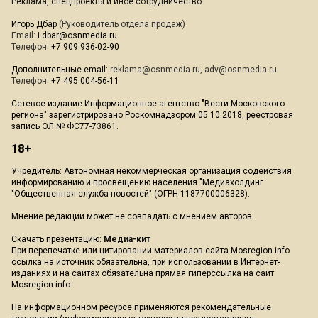
Реклама, спецпроекты и иное сотрудничество:
Игорь Дбар
(Руководитель отдела продаж)
Email:
i.dbar@osnmedia.ru
Телефон:
+7 909 936-02-90
Дополнительные email:
reklama@osnmedia.ru
,
adv@osnmedia.ru
Телефон:
+7 495 004-56-11
Сетевое издание Информационное агентство "Вести Московского
региона" зарегистрировано Роскомнадзором 05.10.2018, реестровая
запись ЭЛ № ФС77-73861.
18+
Учредитель: Автономная некоммерческая организация содействия
информированию и просвещению населения "Медиахолдинг
"Общественная служба новостей" (ОГРН 1187700006328).
Мнение редакции может не совпадать с мнением авторов.
Скачать презентацию:
Медиа-кит
При перепечатке или цитировании материалов сайта Mosregion.info
ссылка на источник обязательна, при использовании в Интернет-
изданиях и на сайтах обязательна прямая гиперссылка на сайт
Mosregion.info.
На информационном ресурсе применяются рекомендательные