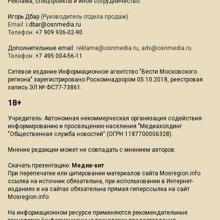
Реклама, спецпроекты и иное сотрудничество:
Игорь Дбар
(Руководитель отдела продаж)
Email:
i.dbar@osnmedia.ru
Телефон:
+7 909 936-02-90
Дополнительные email:
reklama@osnmedia.ru
,
adv@osnmedia.ru
Телефон:
+7 495 004-56-11
Сетевое издание Информационное агентство "Вести Московского
региона" зарегистрировано Роскомнадзором 05.10.2018, реестровая
запись ЭЛ № ФС77-73861.
18+
Учредитель: Автономная некоммерческая организация содействия
информированию и просвещению населения "Медиахолдинг
"Общественная служба новостей" (ОГРН 1187700006328).
Мнение редакции может не совпадать с мнением авторов.
Скачать презентацию:
Медиа-кит
При перепечатке или цитировании материалов сайта Mosregion.info
ссылка на источник обязательна, при использовании в Интернет-
изданиях и на сайтах обязательна прямая гиперссылка на сайт
Mosregion.info.
На информационном ресурсе применяются рекомендательные