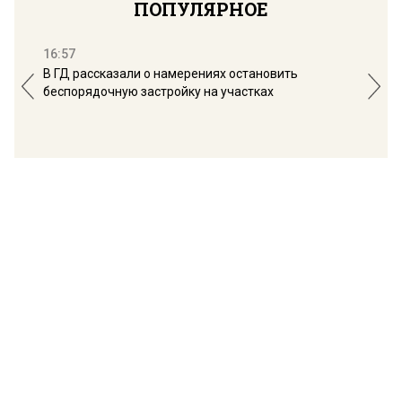
ПОПУЛЯРНОЕ
16:57
13:
В ГД рассказали о намерениях остановить
Соб
беспорядочную застройку на участках
пол