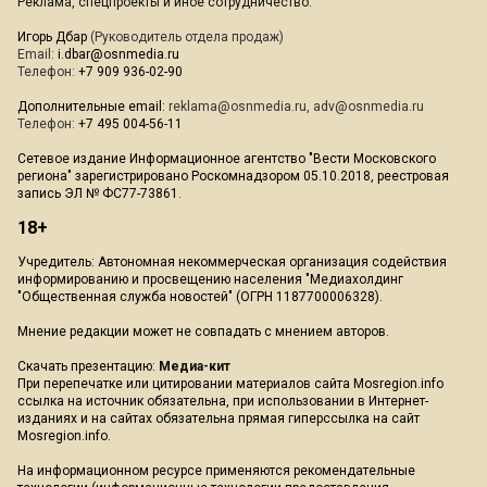
Реклама, спецпроекты и иное сотрудничество:
Игорь Дбар
(Руководитель отдела продаж)
Email:
i.dbar@osnmedia.ru
Телефон:
+7 909 936-02-90
Дополнительные email:
reklama@osnmedia.ru
,
adv@osnmedia.ru
Телефон:
+7 495 004-56-11
Сетевое издание Информационное агентство "Вести Московского
региона" зарегистрировано Роскомнадзором 05.10.2018, реестровая
запись ЭЛ № ФС77-73861.
18+
Учредитель: Автономная некоммерческая организация содействия
информированию и просвещению населения "Медиахолдинг
"Общественная служба новостей" (ОГРН 1187700006328).
Мнение редакции может не совпадать с мнением авторов.
Скачать презентацию:
Медиа-кит
При перепечатке или цитировании материалов сайта Mosregion.info
ссылка на источник обязательна, при использовании в Интернет-
изданиях и на сайтах обязательна прямая гиперссылка на сайт
Mosregion.info.
На информационном ресурсе применяются рекомендательные