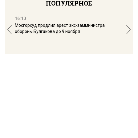
ПОПУЛЯРНОЕ
16:10
13:
Мосгорсуд продлил арест экс-замминистра
Дим
обороны Булгакова до 9 ноября