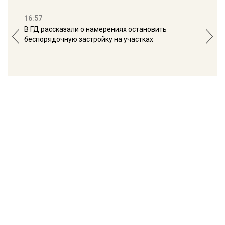
16:57
13:
В ГД рассказали о намерениях остановить
Соб
беспорядочную застройку на участках
пол