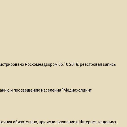
квадратный метр
13:50
Опубликовано видео с
Коломенского хлебозавода:
пиццы валяются на полу
16:53
Роман Терюшков назвал
истрировано Роскомнадзором 05.10.2018, реестровая запись
причину банкротства
«Химок»
ванию и просвещению населения "Медиахолдинг
13:27
В Подмосковье прекратили
гражданство 88 человек и
аннулировали 2600 ВНЖ
сточник обязательна, при использовании в Интернет-изданиях