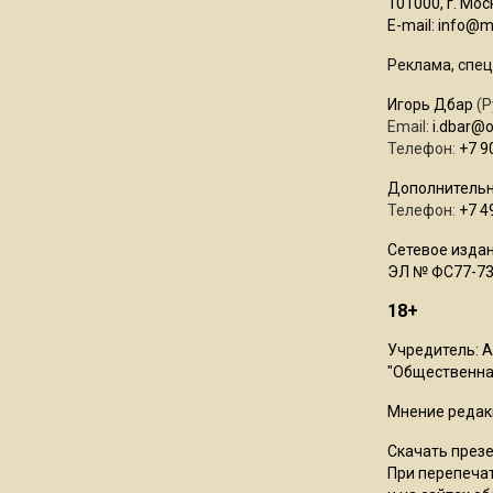
101000, г. Моск
E-mail:
info@mo
Реклама, спец
Игорь Дбар
(Р
Email:
i.dbar@
Телефон:
+7 9
Дополнительн
Телефон:
+7 4
Сетевое издан
ЭЛ № ФС77-73
18+
Учредитель: 
"Общественная
Мнение редак
Скачать през
При перепечат