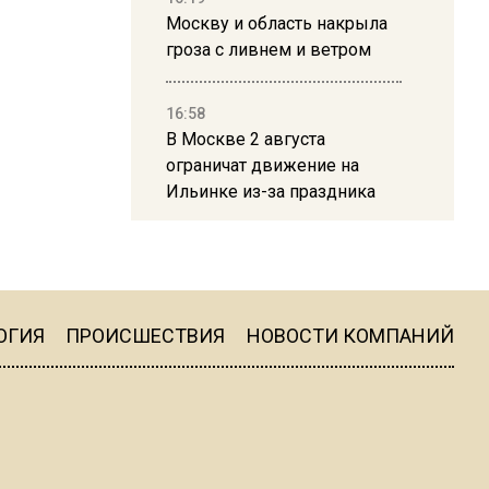
Москву и область накрыла
гроза с ливнем и ветром
16:58
В Москве 2 августа
ограничат движение на
Ильинке из-за праздника
15:33
Россиянам объяснили,
можно ли пользоваться
Telegram после обвинений
ОГИЯ
ПРОИСШЕСТВИЯ
НОВОСТИ КОМПАНИЙ
против Дурова
22:24
На Москву обрушится до 17
литров дождя на