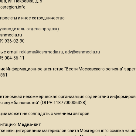
ва, ул. Покровка, д. 5
sregion.info
проекты и иное сотрудничество:
уководитель отдела продаж)
osnmedia.ru
09 936-02-90
ые email:
reklama@osnmedia.ru
,
adv@osnmedia.ru
95 004-56-11
ие Информационное агентство "Вести Московского региона" зарег
861.
Автономная некоммерческая организация содействия информиро
 служба новостей" (ОГРН 1187700006328).
ции может не совпадать с мнением авторов.
ентацию:
Медиа-кит
ке или цитировании материалов сайта Mosregion.info ссылка на и