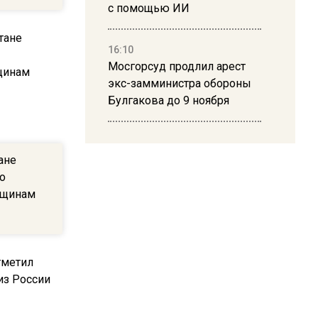
с помощью ИИ
16:10
Мосгорсуд продлил арест
экс-замминистра обороны
Булгакова до 9 ноября
13:50
Дима Билан ответил на
ане
критику концерта в Москве
ро
нщинам
16:19
Москву и область накрыла
гроза с ливнем и ветром
16:58
В Москве 2 августа