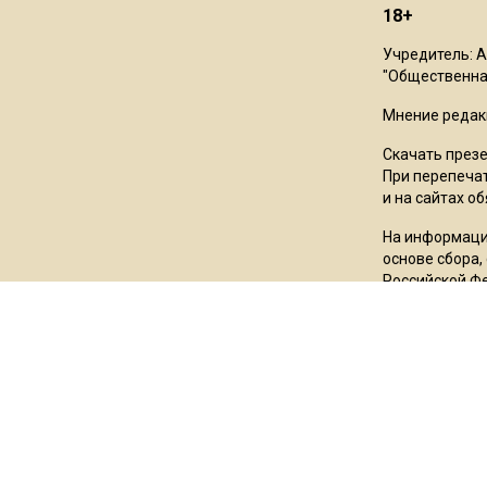
18+
Учредитель: 
"Общественная
Мнение редак
Скачать през
При перепечат
и на сайтах о
На информаци
основе сбора,
Российской Ф
Пользовател
*Meta Platfor
Facebook и In
сектор», «Азо
татарского на
государство»,
(Оксимирон), 