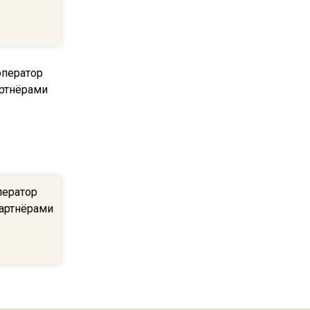
пиццы валяются на полу
16:53
Роман Терюшков назвал
причину банкротства
«Химок»
13:27
В Подмосковье прекратили
гражданство 88 человек и
аннулировали 2600 ВНЖ
ператор
партнёрами
20:56
Сотрудники хлебозавода в
Балашихе массово
увольняются из-за жары в
цехах