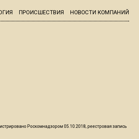
22:07
ОГИЯ
ПРОИСШЕСТВИЯ
НОВОСТИ КОМПАНИЙ
Резкое похолодание с
грозами придет в
Подмосковье 21 июля
18:05
Юрист Машаров объяснил,
как МРОТ влияет на
будущие пенсии
17:12
МЧС предупредило об
опасности купания при
перепаде температуры в 10
градусов
истрировано Роскомнадзором 05.10.2018, реестровая запись
16:13