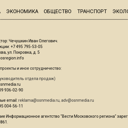
А
ЭКОНОМИКА
ОБЩЕСТВО
ТРАНСПОРТ
ЭКОЛ
тор: Чечушкин Иван Олегович.
ции: +7 495 795-53-05
ва, ул. Покровка, д. 5
sregion.info
проекты и иное сотрудничество:
уководитель отдела продаж)
osnmedia.ru
09 936-02-90
ые email:
reklama@osnmedia.ru
,
adv@osnmedia.ru
95 004-56-11
ие Информационное агентство "Вести Московского региона" зарег
861.