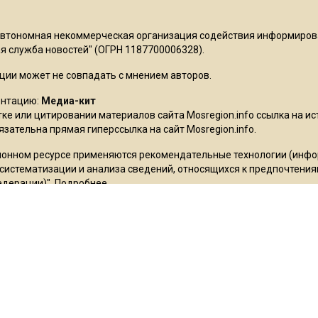
Автономная некоммерческая организация содействия информиро
 служба новостей" (ОГРН 1187700006328).
ции может не совпадать с мнением авторов.
ентацию:
Медиа-кит
ке или цитировании материалов сайта Mosregion.info ссылка на и
бязательна прямая гиперссылка на сайт Mosregion.info.
онном ресурсе применяются рекомендательные технологии (инф
 систематизации и анализа сведений, относящихся к предпочтения
едерации)".
Подробнее
.
ьское соглашение
ms признана экстремистской организацией, её деятельность в Ро
stagram так же запрещены в России. Экстремистские и террористи
в», «Украинская повстанческая армия», «ИГИЛ» (ИГ, Исламское гос
рода», «Свидетели Иеговы», «Движение Талибан», «Исламская груп
 «Штабы Навального» и другие. Перечень иноагентов: Галкин, Мор
Смольянинов, Монеточка (Елизавета Гардымова), ФБК, Навальный, 