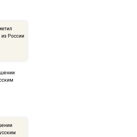
ограничат движение на
Ильинке из-за праздника
метил
15:33
 из России
Россиянам объяснили,
можно ли пользоваться
Telegram после обвинений
против Дурова
22:24
На Москву обрушится до 17
литров дождя на
квадратный метр
13:50
Опубликовано видео с
шении
Коломенского хлебозавода:
русским