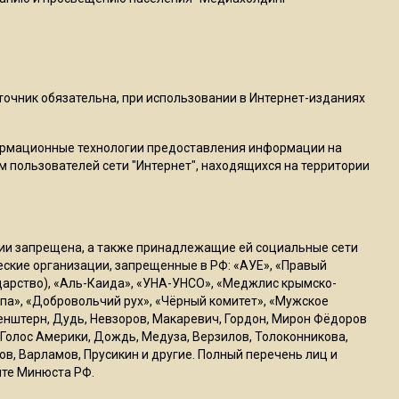
22:07
Резкое похолодание с
грозами придет в
Подмосковье 21 июля
сточник обязательна, при использовании в Интернет-изданиях
ормационные технологии предоставления информации на
18:05
м пользователей сети "Интернет", находящихся на территории
Юрист Машаров объяснил,
как МРОТ влияет на
будущие пенсии
ссии запрещена, а также принадлежащие ей социальные сети
17:12
ческие организации, запрещенные в РФ: «АУЕ», «Правый
ударство), «Аль-Каида», «УНА-УНСО», «Меджлис крымско-
МЧС предупредило об
па», «Добровольчий рух», «Чёрный комитет», «Мужское
опасности купания при
генштерн, Дудь, Невзоров, Макаревич, Гордон, Мирон Фёдоров
перепаде температуры в 10
Голос Америки, Дождь, Медуза, Верзилов, Толоконникова,
градусов
ов, Варламов, Прусикин и другие. Полный перечень лиц и
йте Минюста РФ.