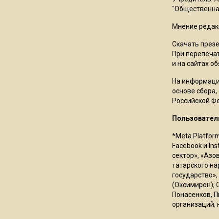
"Общественная
Мнение редак
Скачать през
При перепечат
и на сайтах о
На информаци
основе сбора,
Российской Ф
Пользовател
*Meta Platfor
Facebook и In
сектор», «Азо
татарского на
государство»,
(Оксимирон), 
Понасенков, П
организаций, 