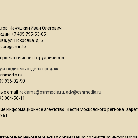
тор: Чечушкин Иван Олегович.
ции: +7 495 795-53-05
ва, ул. Покровка, д. 5
sregion.info
проекты и иное сотрудничество:
уководитель отдела продаж)
osnmedia.ru
09 936-02-90
ые email:
reklama@osnmedia.ru
,
adv@osnmedia.ru
95 004-56-11
ие Информационное агентство "Вести Московского региона" зарег
861.
Автономная некоммерческая организация содействия информиро