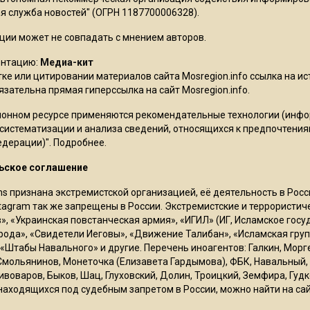
 служба новостей" (ОГРН 1187700006328).
ции может не совпадать с мнением авторов.
ентацию:
Медиа-кит
ке или цитировании материалов сайта Mosregion.info ссылка на и
бязательна прямая гиперссылка на сайт Mosregion.info.
онном ресурсе применяются рекомендательные технологии (инф
 систематизации и анализа сведений, относящихся к предпочтения
едерации)".
Подробнее
.
ьское соглашение
ms признана экстремистской организацией, её деятельность в Ро
stagram так же запрещены в России. Экстремистские и террористи
в», «Украинская повстанческая армия», «ИГИЛ» (ИГ, Исламское гос
рода», «Свидетели Иеговы», «Движение Талибан», «Исламская груп
 «Штабы Навального» и другие. Перечень иноагентов: Галкин, Мор
Смольянинов, Монеточка (Елизавета Гардымова), ФБК, Навальный, 
ивоваров, Быков, Шац, Глуховский, Долин, Троицкий, Земфира, Гудк
находящихся под судебным запретом в России, можно найти на са