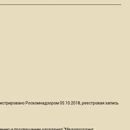
пиццы валяются на полу
16:53
Роман Терюшков назвал
причину банкротства
«Химок»
13:27
В Подмосковье прекратили
гражданство 88 человек и
аннулировали 2600 ВНЖ
20:56
Сотрудники хлебозавода в
истрировано Роскомнадзором 05.10.2018, реестровая запись
Балашихе массово
увольняются из-за жары в
цехах
ванию и просвещению населения "Медиахолдинг