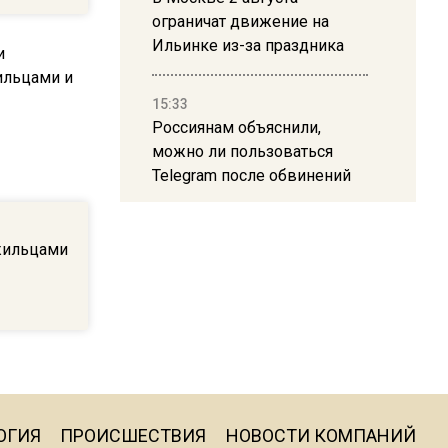
ограничат движение на
Ильинке из-за праздника
15:33
Россиянам объяснили,
можно ли пользоваться
Telegram после обвинений
против Дурова
жильцами
22:24
На Москву обрушится до 17
литров дождя на
квадратный метр
13:50
Опубликовано видео с
ОГИЯ
ПРОИСШЕСТВИЯ
НОВОСТИ КОМПАНИЙ
Коломенского хлебозавода: