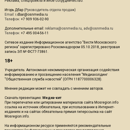
Реклама, спецпроекты и иное сотрудничество:
Игорь Дбар
(Руководитель отдела продаж)
Email:
i.dbar@osnmedia.ru
Телефон:
+7 909 936-02-90
Дополнительные email:
reklama@osnmedia.ru
,
adv@osnmedia.ru
Телефон:
+7 495 004-56-11
Сетевое издание Информационное агентство "Вести Московского
региона" зарегистрировано Роскомнадзором 05.10.2018, реестровая
запись ЭЛ № ФС77-73861.
18+
Учредитель: Автономная некоммерческая организация содействия
информированию и просвещению населения "Медиахолдинг
"Общественная служба новостей" (ОГРН 1187700006328).
Мнение редакции может не совпадать с мнением авторов.
Скачать презентацию:
Медиа-кит
При перепечатке или цитировании материалов сайта Mosregion.info
ссылка на источник обязательна, при использовании в Интернет-
изданиях и на сайтах обязательна прямая гиперссылка на сайт
Mosregion.info.
На информационном ресурсе применяются рекомендательные