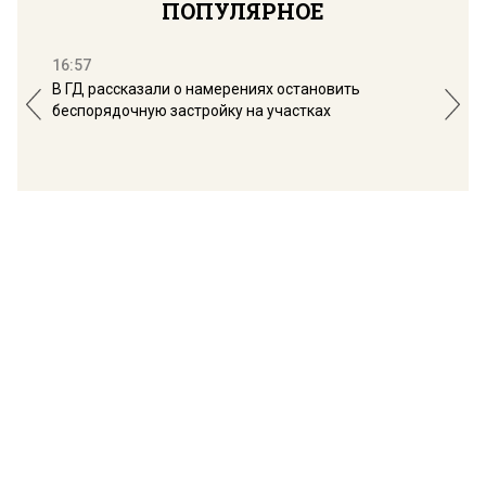
ПОПУЛЯРНОЕ
16:57
13:
В ГД рассказали о намерениях остановить
Соб
беспорядочную застройку на участках
пол