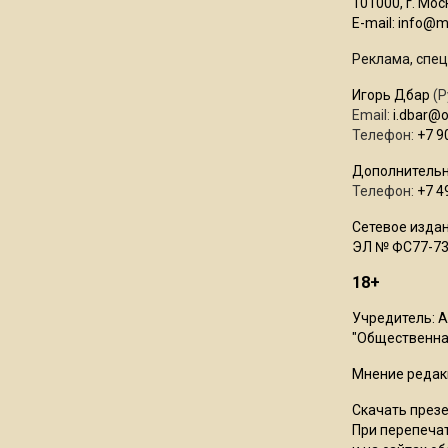
101000, г. Моск
E-mail:
info@mo
Реклама, спец
Игорь Дбар
(Р
Email:
i.dbar@
Телефон:
+7 9
Дополнительн
Телефон:
+7 4
Сетевое издан
ЭЛ № ФС77-73
18+
Учредитель: 
"Общественная
Мнение редак
Скачать през
При перепечат