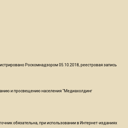
квадратный метр
13:50
Опубликовано видео с
Коломенского хлебозавода:
пиццы валяются на полу
16:53
Роман Терюшков назвал
истрировано Роскомнадзором 05.10.2018, реестровая запись
причину банкротства
«Химок»
ванию и просвещению населения "Медиахолдинг
13:27
В Подмосковье прекратили
гражданство 88 человек и
аннулировали 2600 ВНЖ
сточник обязательна, при использовании в Интернет-изданиях