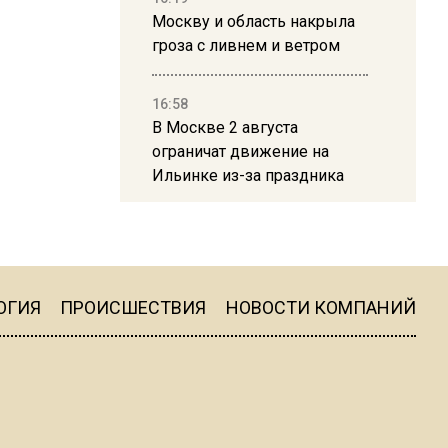
Москву и область накрыла
гроза с ливнем и ветром
16:58
В Москве 2 августа
ограничат движение на
Ильинке из-за праздника
15:33
Россиянам объяснили,
можно ли пользоваться
Telegram после обвинений
ОГИЯ
ПРОИСШЕСТВИЯ
НОВОСТИ КОМПАНИЙ
против Дурова
22:24
На Москву обрушится до 17
литров дождя на