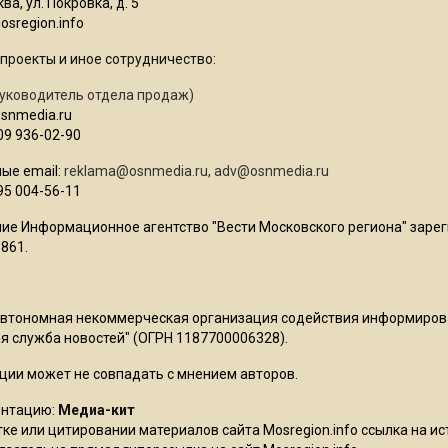
ва, ул. Покровка, д. 5
sregion.info
проекты и иное сотрудничество:
уководитель отдела продаж)
osnmedia.ru
09 936-02-90
ые email:
reklama@osnmedia.ru
,
adv@osnmedia.ru
95 004-56-11
ие Информационное агентство "Вести Московского региона" зарег
861.
Автономная некоммерческая организация содействия информиро
 служба новостей" (ОГРН 1187700006328).
ции может не совпадать с мнением авторов.
ентацию:
Медиа-кит
ке или цитировании материалов сайта Mosregion.info ссылка на и