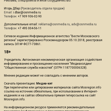
Реклама, спецпроекты и иное сотрудничество:
Игорь Дбар
(Руководитель отдела продаж)
Email:
i.dbar@osnmedia.ru
Телефон:
+7 909 936-02-90
Дополнительные email:
reklama@osnmedia.ru
,
adv@osnmedia.ru
Телефон:
+7 495 004-56-11
Сетевое издание Информационное агентство "Вести Московского
региона" зарегистрировано Роскомнадзором 05.10.2018, реестровая
запись ЭЛ № ФС77-73861.
18+
Учредитель: Автономная некоммерческая организация содействия
информированию и просвещению населения "Медиахолдинг
"Общественная служба новостей" (ОГРН 1187700006328).
Мнение редакции может не совпадать с мнением авторов.
Скачать презентацию:
Медиа-кит
При перепечатке или цитировании материалов сайта Mosregion.info
ссылка на источник обязательна, при использовании в Интернет-
изданиях и на сайтах обязательна прямая гиперссылка на сайт
Mosregion.info.
На информационном ресурсе применяются рекомендательные