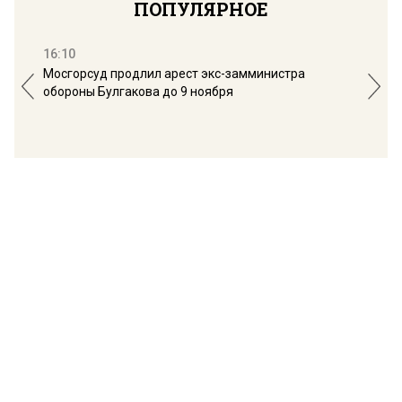
ПОПУЛЯРНОЕ
16:10
13:
Мосгорсуд продлил арест экс-замминистра
Дим
обороны Булгакова до 9 ноября