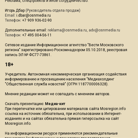
Реклама, спецпроекты и иное сотрудничество:
Игорь Дбар
(Руководитель отдела продаж)
Email:
i.dbar@osnmedia.ru
Телефон:
+7 909 936-02-90
Дополнительные email:
reklama@osnmedia.ru
,
adv@osnmedia.ru
Телефон:
+7 495 004-56-11
Сетевое издание Информационное агентство "Вести Московского
региона" зарегистрировано Роскомнадзором 05.10.2018, реестровая
запись ЭЛ № ФС77-73861.
18+
Учредитель: Автономная некоммерческая организация содействия
информированию и просвещению населения "Медиахолдинг
"Общественная служба новостей" (ОГРН 1187700006328).
Мнение редакции может не совпадать с мнением авторов.
Скачать презентацию:
Медиа-кит
При перепечатке или цитировании материалов сайта Mosregion.info
ссылка на источник обязательна, при использовании в Интернет-
изданиях и на сайтах обязательна прямая гиперссылка на сайт
Mosregion.info.
На информационном ресурсе применяются рекомендательные