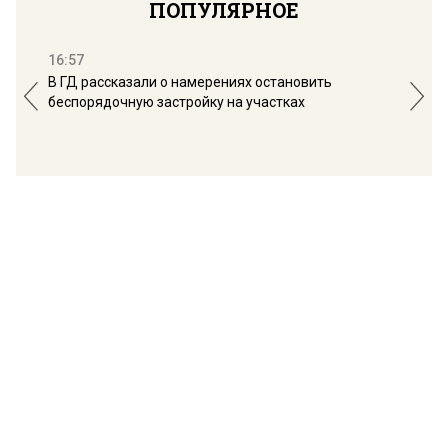
ПОПУЛЯРНОЕ
16:57
13:
В ГД рассказали о намерениях остановить
Соб
беспорядочную застройку на участках
пол