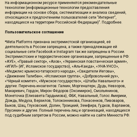
На информационном ресурсе применяются рекомендательные
технологии (информационные технологии предоставления
информации на основе сбора, систематизации и анализа сведений,
относящихся к предпочтениям пользователей сети "Интернет",
находящихся на территории Российской Федерации)".
Подробнее
.
Пользовательское соглашение
*Meta Platforms признана экстремистской организацией, её
деятельность в России запрещена, а также принадлежащие ей
социальные сети Facebook и Instagram так же запрещены в России.
Экстремистские и террористические организации, запрещенные в РФ:
«АУЕ», «Правый сектор», «Азов», «Украинская повстанческая армия»,
«ИГИЛ» (ИГ, Исламское государство), «Аль-Каида», «УНА-УНСО»,
«Меджлис крымско-татарского народа», «Свидетели Иеговы»,
«Движение Талибан», «Исламская группа», «Добровольчий рух»,
«Чёрный комитет», «Мужское государство», «Штабы Навального» и
другие. Перечень иноагентов: Галкин, Моргенштерн, Дудь, Невзоров,
Макаревич, Гордон, Мирон Фёдоров (Оксимирон), Смольянинов,
Монеточка (Елизавета Гардымова), ФБК, Навальный, Голос Америки,
Дождь, Медуза, Верзилов, Толоконникова, Понасенков, Пивоваров,
Быков, Шац, Глуховский, Долин, Троицкий, Земфира, Гудков, Варламов,
Прусикин и другие. Полный перечень лиц и организаций, находящихся
под судебным запретом в России, можно найти на сайте Минюста РФ.