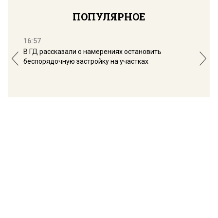
ПОПУЛЯРНОЕ
16:57
13:
В ГД рассказали о намерениях остановить
Соб
беспорядочную застройку на участках
пол