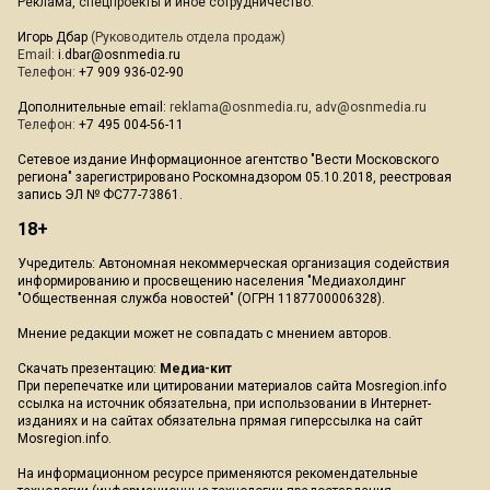
Реклама, спецпроекты и иное сотрудничество:
Игорь Дбар
(Руководитель отдела продаж)
Email:
i.dbar@osnmedia.ru
Телефон:
+7 909 936-02-90
Дополнительные email:
reklama@osnmedia.ru
,
adv@osnmedia.ru
Телефон:
+7 495 004-56-11
Сетевое издание Информационное агентство "Вести Московского
региона" зарегистрировано Роскомнадзором 05.10.2018, реестровая
запись ЭЛ № ФС77-73861.
18+
Учредитель: Автономная некоммерческая организация содействия
информированию и просвещению населения "Медиахолдинг
"Общественная служба новостей" (ОГРН 1187700006328).
Мнение редакции может не совпадать с мнением авторов.
Скачать презентацию:
Медиа-кит
При перепечатке или цитировании материалов сайта Mosregion.info
ссылка на источник обязательна, при использовании в Интернет-
изданиях и на сайтах обязательна прямая гиперссылка на сайт
Mosregion.info.
На информационном ресурсе применяются рекомендательные