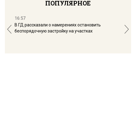
ПОПУЛЯРНОЕ
16:57
13:
В ГД рассказали о намерениях остановить
Соб
беспорядочную застройку на участках
пол