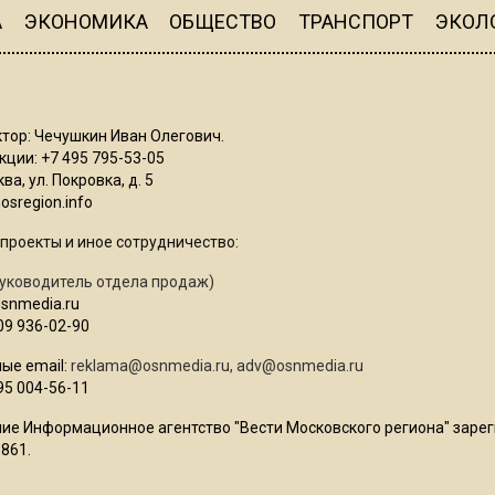
А
ЭКОНОМИКА
ОБЩЕСТВО
ТРАНСПОРТ
ЭКОЛ
тор: Чечушкин Иван Олегович.
ции: +7 495 795-53-05
ва, ул. Покровка, д. 5
sregion.info
проекты и иное сотрудничество:
уководитель отдела продаж)
osnmedia.ru
09 936-02-90
ые email:
reklama@osnmedia.ru
,
adv@osnmedia.ru
95 004-56-11
ие Информационное агентство "Вести Московского региона" зарег
861.