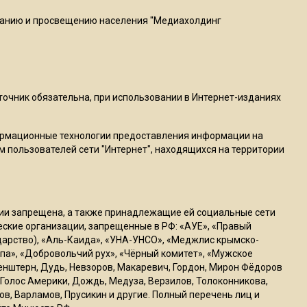
пиццы валяются на полу
ванию и просвещению населения "Медиахолдинг
16:53
Роман Терюшков назвал
причину банкротства
«Химок»
сточник обязательна, при использовании в Интернет-изданиях
13:27
ормационные технологии предоставления информации на
В Подмосковье прекратили
м пользователей сети "Интернет", находящихся на территории
гражданство 88 человек и
аннулировали 2600 ВНЖ
ссии запрещена, а также принадлежащие ей социальные сети
20:56
ческие организации, запрещенные в РФ: «АУЕ», «Правый
Сотрудники хлебозавода в
ударство), «Аль-Каида», «УНА-УНСО», «Меджлис крымско-
Балашихе массово
па», «Добровольчий рух», «Чёрный комитет», «Мужское
генштерн, Дудь, Невзоров, Макаревич, Гордон, Мирон Фёдоров
увольняются из-за жары в
Голос Америки, Дождь, Медуза, Верзилов, Толоконникова,
цехах
ов, Варламов, Прусикин и другие. Полный перечень лиц и