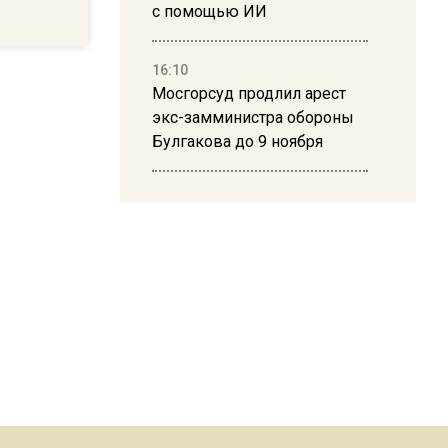
с помощью ИИ
16:10
Мосгорсуд продлил арест
экс-замминистра обороны
Булгакова до 9 ноября
13:50
Дима Билан ответил на
критику концерта в Москве
16:19
Москву и область накрыла
гроза с ливнем и ветром
16:58
В Москве 2 августа