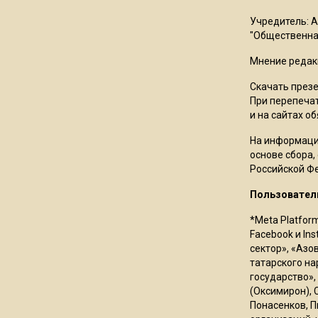
Учредитель: 
"Общественная
Мнение редак
Скачать през
При перепечат
и на сайтах о
На информаци
основе сбора,
Российской Ф
Пользовател
*Meta Platfor
Facebook и In
сектор», «Азо
татарского на
государство»,
(Оксимирон), 
Понасенков, П