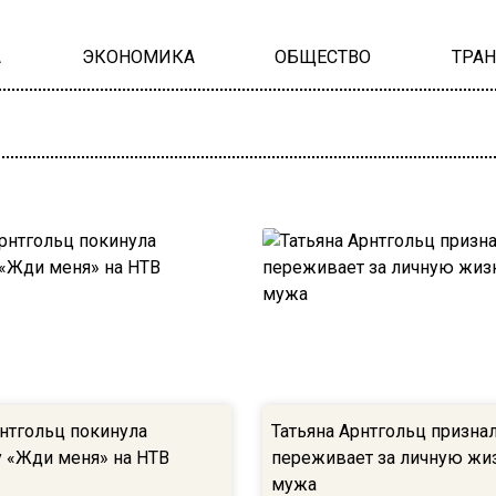
А
ЭКОНОМИКА
ОБЩЕСТВО
ТРА
рнтгольц покинула
Татьяна Арнтгольц признал
 «Жди меня» на НТВ
переживает за личную жиз
мужа