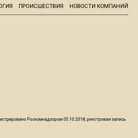
ограничат движение на
ОГИЯ
ПРОИСШЕСТВИЯ
НОВОСТИ КОМПАНИЙ
Ильинке из-за праздника
15:33
Россиянам объяснили,
можно ли пользоваться
Telegram после обвинений
против Дурова
22:24
На Москву обрушится до 17
литров дождя на
квадратный метр
13:50
истрировано Роскомнадзором 05.10.2018, реестровая запись
Опубликовано видео с
Коломенского хлебозавода: