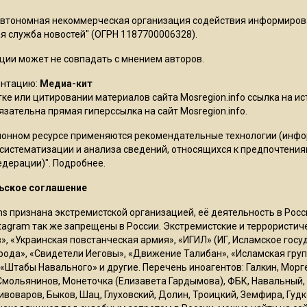
Автономная некоммерческая организация содействия информиро
 служба новостей" (ОГРН 1187700006328).
ции может не совпадать с мнением авторов.
ентацию:
Медиа-кит
ке или цитировании материалов сайта Mosregion.info ссылка на и
бязательна прямая гиперссылка на сайт Mosregion.info.
онном ресурсе применяются рекомендательные технологии (инф
 систематизации и анализа сведений, относящихся к предпочтения
едерации)".
Подробнее
.
ьское соглашение
ms признана экстремистской организацией, её деятельность в Ро
stagram так же запрещены в России. Экстремистские и террористи
в», «Украинская повстанческая армия», «ИГИЛ» (ИГ, Исламское гос
рода», «Свидетели Иеговы», «Движение Талибан», «Исламская груп
 «Штабы Навального» и другие. Перечень иноагентов: Галкин, Мор
Смольянинов, Монеточка (Елизавета Гардымова), ФБК, Навальный, 
ивоваров, Быков, Шац, Глуховский, Долин, Троицкий, Земфира, Гудк