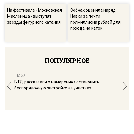
На фестивале «Московская
Собчак оценила наряд
Масленица» выступят
Навки за почти
звезды фигурного катания
полмиллиона рублей для
похода на каток
ПОПУЛЯРНОЕ
16:57
13:
В ГД рассказали о намерениях остановить
Соб
беспорядочную застройку на участках
пол