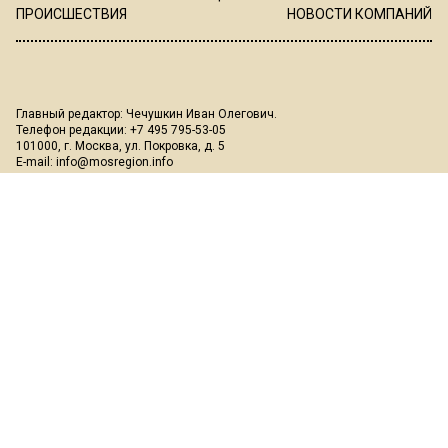
ПРОИСШЕСТВИЯ
НОВОСТИ КОМПАНИЙ
Главный редактор: Чечушкин Иван Олегович.
Телефон редакции: +7 495 795-53-05
101000, г. Москва, ул. Покровка, д. 5
E-mail:
info@mosregion.info
Реклама, спецпроекты и иное сотрудничество:
Игорь Дбар
(Руководитель отдела продаж)
Email:
i.dbar@osnmedia.ru
Телефон:
+7 909 936-02-90
Дополнительные email:
reklama@osnmedia.ru
,
adv@osnmedia.ru
Телефон:
+7 495 004-56-11
Сетевое издание Информационное агентство "Вести Московского
региона" зарегистрировано Роскомнадзором 05.10.2018, реестровая
запись ЭЛ № ФС77-73861.
18+
Учредитель: Автономная некоммерческая организация содействия