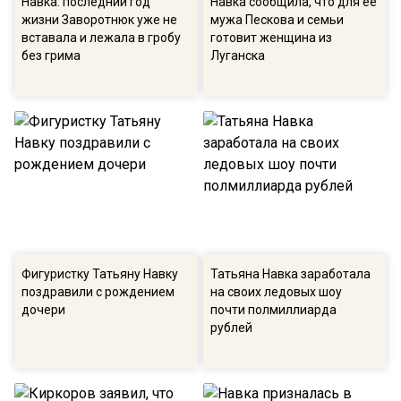
Навка: последний год
Навка сообщила, что для ее
жизни Заворотнюк уже не
мужа Пескова и семьи
вставала и лежала в гробу
готовит женщина из
без грима
Луганска
Фигуристку Татьяну Навку
Татьяна Навка заработала
поздравили с рождением
на своих ледовых шоу
дочери
почти полмиллиарда
рублей