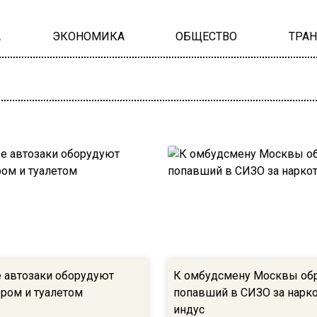
А
ЭКОНОМИКА
ОБЩЕСТВО
ТРА
 автозаки оборудуют
К омбудсмену Москвы об
ром и туалетом
попавший в СИЗО за нарк
индус