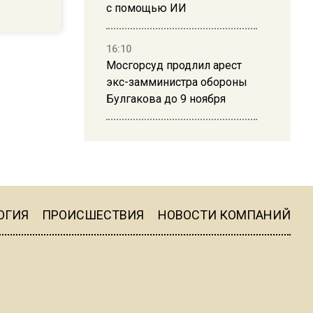
с помощью ИИ
16:10
Мосгорсуд продлил арест
экс-замминистра обороны
Булгакова до 9 ноября
13:50
Дима Билан ответил на
критику концерта в Москве
ОГИЯ
ПРОИСШЕСТВИЯ
НОВОСТИ КОМПАНИЙ
16:19
Москву и область накрыла
гроза с ливнем и ветром
16:58
В Москве 2 августа