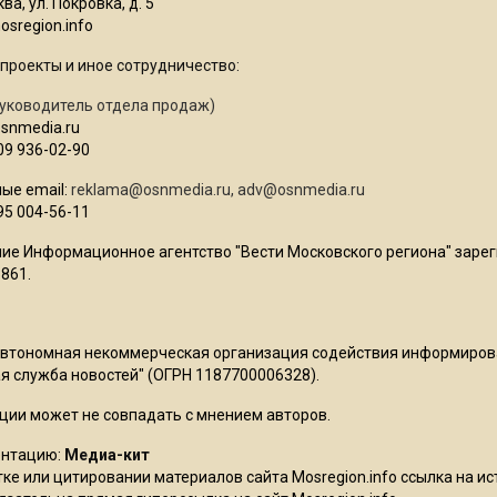
ва, ул. Покровка, д. 5
sregion.info
проекты и иное сотрудничество:
уководитель отдела продаж)
osnmedia.ru
09 936-02-90
ые email:
reklama@osnmedia.ru
,
adv@osnmedia.ru
95 004-56-11
ие Информационное агентство "Вести Московского региона" зарег
861.
Автономная некоммерческая организация содействия информиро
 служба новостей" (ОГРН 1187700006328).
ции может не совпадать с мнением авторов.
ентацию:
Медиа-кит
ке или цитировании материалов сайта Mosregion.info ссылка на и