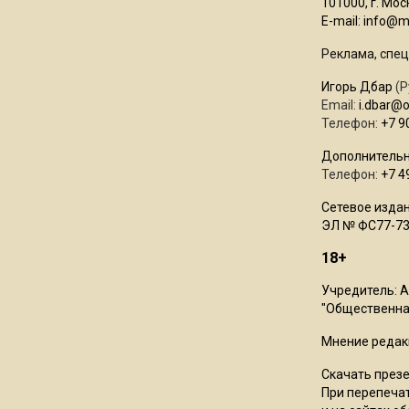
101000, г. Моск
E-mail:
info@mo
Реклама, спец
Игорь Дбар
(Р
Email:
i.dbar@
Телефон:
+7 9
Дополнительн
Телефон:
+7 4
Сетевое издан
ЭЛ № ФС77-73
18+
Учредитель: 
"Общественная
Мнение редак
Скачать през
При перепечат