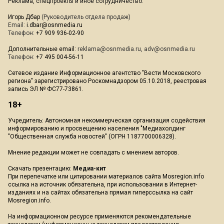
Реклама, спецпроекты и иное сотрудничество:
Игорь Дбар
(Руководитель отдела продаж)
Email:
i.dbar@osnmedia.ru
Телефон:
+7 909 936-02-90
Дополнительные email:
reklama@osnmedia.ru
,
adv@osnmedia.ru
Телефон:
+7 495 004-56-11
Сетевое издание Информационное агентство "Вести Московского
региона" зарегистрировано Роскомнадзором 05.10.2018, реестровая
запись ЭЛ № ФС77-73861.
18+
Учредитель: Автономная некоммерческая организация содействия
информированию и просвещению населения "Медиахолдинг
"Общественная служба новостей" (ОГРН 1187700006328).
Мнение редакции может не совпадать с мнением авторов.
Скачать презентацию:
Медиа-кит
При перепечатке или цитировании материалов сайта Mosregion.info
ссылка на источник обязательна, при использовании в Интернет-
изданиях и на сайтах обязательна прямая гиперссылка на сайт
Mosregion.info.
На информационном ресурсе применяются рекомендательные