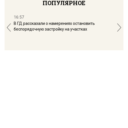
ПОПУЛЯРНОЕ
16:57
13:
В ГД рассказали о намерениях остановить
Соб
беспорядочную застройку на участках
пол