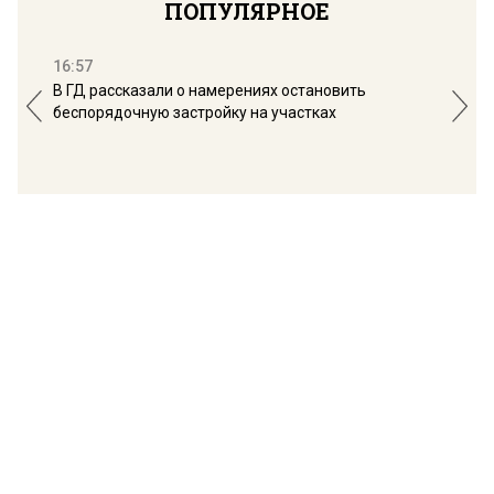
ПОПУЛЯРНОЕ
16:57
13:
В ГД рассказали о намерениях остановить
Соб
беспорядочную застройку на участках
пол