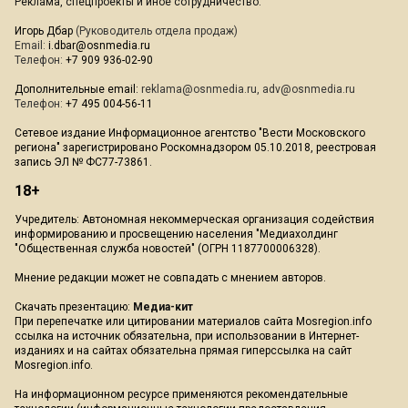
Реклама, спецпроекты и иное сотрудничество:
Игорь Дбар
(Руководитель отдела продаж)
Email:
i.dbar@osnmedia.ru
Телефон:
+7 909 936-02-90
Дополнительные email:
reklama@osnmedia.ru
,
adv@osnmedia.ru
Телефон:
+7 495 004-56-11
Сетевое издание Информационное агентство "Вести Московского
региона" зарегистрировано Роскомнадзором 05.10.2018, реестровая
запись ЭЛ № ФС77-73861.
18+
Учредитель: Автономная некоммерческая организация содействия
информированию и просвещению населения "Медиахолдинг
"Общественная служба новостей" (ОГРН 1187700006328).
Мнение редакции может не совпадать с мнением авторов.
Скачать презентацию:
Медиа-кит
При перепечатке или цитировании материалов сайта Mosregion.info
ссылка на источник обязательна, при использовании в Интернет-
изданиях и на сайтах обязательна прямая гиперссылка на сайт
Mosregion.info.
На информационном ресурсе применяются рекомендательные