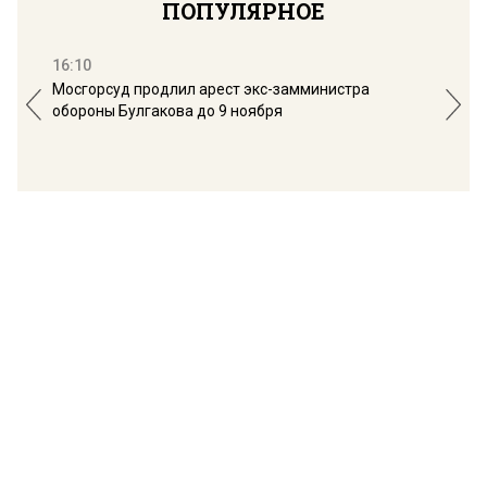
ПОПУЛЯРНОЕ
16:10
13:
Мосгорсуд продлил арест экс-замминистра
Дим
обороны Булгакова до 9 ноября