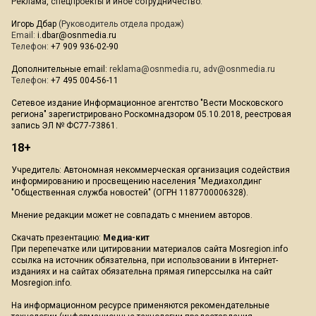
Реклама, спецпроекты и иное сотрудничество:
Игорь Дбар
(Руководитель отдела продаж)
Email:
i.dbar@osnmedia.ru
Телефон:
+7 909 936-02-90
Дополнительные email:
reklama@osnmedia.ru
,
adv@osnmedia.ru
Телефон:
+7 495 004-56-11
Сетевое издание Информационное агентство "Вести Московского
региона" зарегистрировано Роскомнадзором 05.10.2018, реестровая
запись ЭЛ № ФС77-73861.
18+
Учредитель: Автономная некоммерческая организация содействия
информированию и просвещению населения "Медиахолдинг
"Общественная служба новостей" (ОГРН 1187700006328).
Мнение редакции может не совпадать с мнением авторов.
Скачать презентацию:
Медиа-кит
При перепечатке или цитировании материалов сайта Mosregion.info
ссылка на источник обязательна, при использовании в Интернет-
изданиях и на сайтах обязательна прямая гиперссылка на сайт
Mosregion.info.
На информационном ресурсе применяются рекомендательные