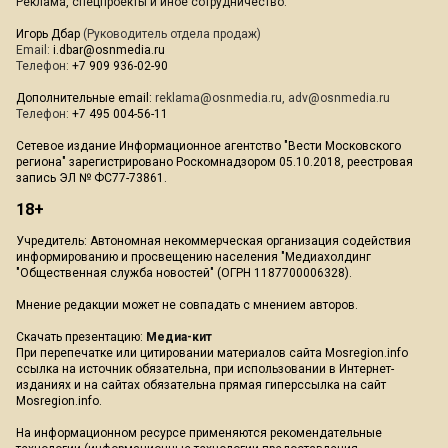
Реклама, спецпроекты и иное сотрудничество:
Игорь Дбар
(Руководитель отдела продаж)
Email:
i.dbar@osnmedia.ru
Телефон:
+7 909 936-02-90
Дополнительные email:
reklama@osnmedia.ru
,
adv@osnmedia.ru
Телефон:
+7 495 004-56-11
Сетевое издание Информационное агентство "Вести Московского
региона" зарегистрировано Роскомнадзором 05.10.2018, реестровая
запись ЭЛ № ФС77-73861.
18+
Учредитель: Автономная некоммерческая организация содействия
информированию и просвещению населения "Медиахолдинг
"Общественная служба новостей" (ОГРН 1187700006328).
Мнение редакции может не совпадать с мнением авторов.
Скачать презентацию:
Медиа-кит
При перепечатке или цитировании материалов сайта Mosregion.info
ссылка на источник обязательна, при использовании в Интернет-
изданиях и на сайтах обязательна прямая гиперссылка на сайт
Mosregion.info.
На информационном ресурсе применяются рекомендательные