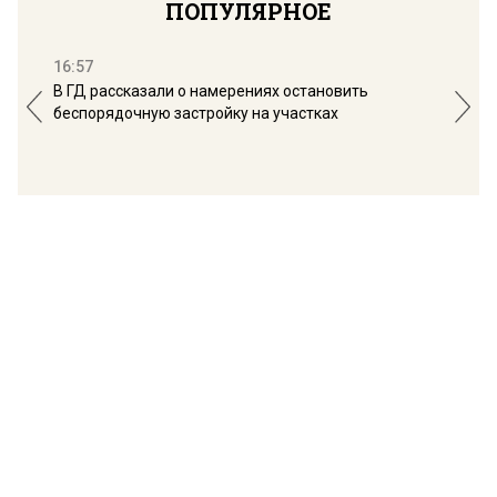
ПОПУЛЯРНОЕ
16:57
13:
В ГД рассказали о намерениях остановить
Соб
беспорядочную застройку на участках
пол