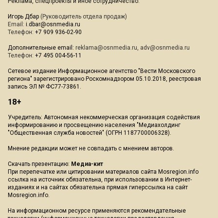
Реклама, спецпроекты и иное сотрудничество:
Игорь Дбар
(Руководитель отдела продаж)
Email:
i.dbar@osnmedia.ru
Телефон:
+7 909 936-02-90
Дополнительные email:
reklama@osnmedia.ru
,
adv@osnmedia.ru
Телефон:
+7 495 004-56-11
Сетевое издание Информационное агентство "Вести Московского
региона" зарегистрировано Роскомнадзором 05.10.2018, реестровая
запись ЭЛ № ФС77-73861.
18+
Учредитель: Автономная некоммерческая организация содействия
информированию и просвещению населения "Медиахолдинг
"Общественная служба новостей" (ОГРН 1187700006328).
Мнение редакции может не совпадать с мнением авторов.
Скачать презентацию:
Медиа-кит
При перепечатке или цитировании материалов сайта Mosregion.info
ссылка на источник обязательна, при использовании в Интернет-
изданиях и на сайтах обязательна прямая гиперссылка на сайт
Mosregion.info.
На информационном ресурсе применяются рекомендательные