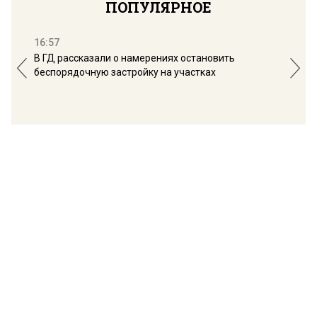
ПОПУЛЯРНОЕ
16:57
13:
В ГД рассказали о намерениях остановить
Соб
беспорядочную застройку на участках
пол