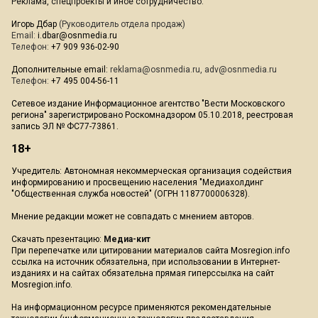
Реклама, спецпроекты и иное сотрудничество:
Игорь Дбар
(Руководитель отдела продаж)
Email:
i.dbar@osnmedia.ru
Телефон:
+7 909 936-02-90
Дополнительные email:
reklama@osnmedia.ru
,
adv@osnmedia.ru
Телефон:
+7 495 004-56-11
Сетевое издание Информационное агентство "Вести Московского
региона" зарегистрировано Роскомнадзором 05.10.2018, реестровая
запись ЭЛ № ФС77-73861.
18+
Учредитель: Автономная некоммерческая организация содействия
информированию и просвещению населения "Медиахолдинг
"Общественная служба новостей" (ОГРН 1187700006328).
Мнение редакции может не совпадать с мнением авторов.
Скачать презентацию:
Медиа-кит
При перепечатке или цитировании материалов сайта Mosregion.info
ссылка на источник обязательна, при использовании в Интернет-
изданиях и на сайтах обязательна прямая гиперссылка на сайт
Mosregion.info.
На информационном ресурсе применяются рекомендательные