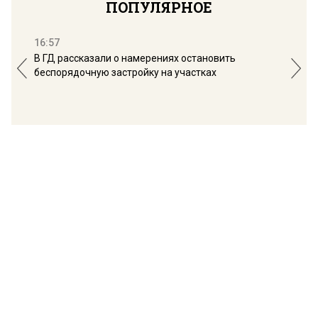
ПОПУЛЯРНОЕ
16:57
13:
В ГД рассказали о намерениях остановить
Соб
беспорядочную застройку на участках
пол