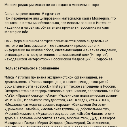
Мнение редакции может не совпадать с мнением авторов.
Скачать презентацию:
Медиа-кит
При перепечатке или цитировании материалов сайта Mosregion.info
ссылка на источник обязательна, при использовании в Интернет-
изданиях и на сайтах обязательна прямая гиперссылка на сайт
Mosregion.info.
На информационном ресурсе применяются рекомендательные
технологии (информационные технологии предоставления
информации на основе сбора, систематизации и анализа сведений,
относящихся к предпочтениям пользователей сети "Интернет",
находящихся на территории Российской Федерации)".
Подробнее
.
Пользовательское соглашение
*Meta Platforms признана экстремистской организацией, её
деятельность в России запрещена, а также принадлежащие ей
социальные сети Facebook и Instagram так же запрещены в России.
Экстремистские и террористические организации, запрещенные в РФ:
«АУЕ», «Правый сектор», «Азов», «Украинская повстанческая армия»,
«ИГИЛ» (ИГ, Исламское государство), «Аль-Каида», «УНА-УНСО»,
«Меджлис крымско-татарского народа», «Свидетели Иеговы»,
«Движение Талибан», «Исламская группа», «Добровольчий рух»,
«Чёрный комитет», «Мужское государство», «Штабы Навального» и
другие. Перечень иноагентов: Галкин, Моргенштерн, Дудь, Невзоров,
Макаревич, Гордон, Мирон Фёдоров (Оксимирон), Смольянинов,