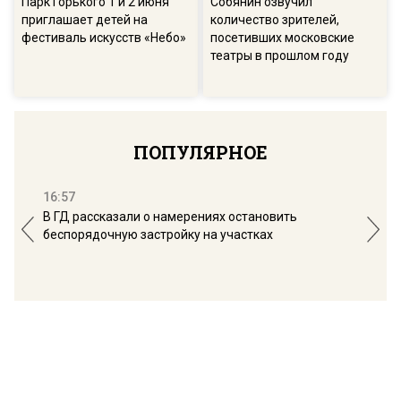
Парк Горького 1 и 2 июня
Собянин озвучил
приглашает детей на
количество зрителей,
фестиваль искусств «Небо»
посетивших московские
театры в прошлом году
ПОПУЛЯРНОЕ
16:57
13:
В ГД рассказали о намерениях остановить
Соб
беспорядочную застройку на участках
пол