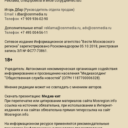
Реклама, спецпроекты и иное сотрудничество:
Игорь Дбар
(Руководитель отдела продаж)
Email:
i.dbar@osnmedia.ru
Телефон:
+7 909 936-02-90
Дополнительные email:
reklama@osnmedia.ru
,
adv@osnmedia.ru
Телефон:
+7 495 004-56-11
Сетевое издание Информационное агентство "Вести Московского
региона" зарегистрировано Роскомнадзором 05.10.2018, реестровая
запись ЭЛ № ФС77-73861.
18+
Учредитель: Автономная некоммерческая организация содействия
информированию и просвещению населения "Медиахолдинг
"Общественная служба новостей" (ОГРН 1187700006328).
Мнение редакции может не совпадать с мнением авторов.
Скачать презентацию:
Медиа-кит
При перепечатке или цитировании материалов сайта Mosregion.info
ссылка на источник обязательна, при использовании в Интернет-
изданиях и на сайтах обязательна прямая гиперссылка на сайт
Mosregion.info.
На информационном ресурсе применяются рекомендательные